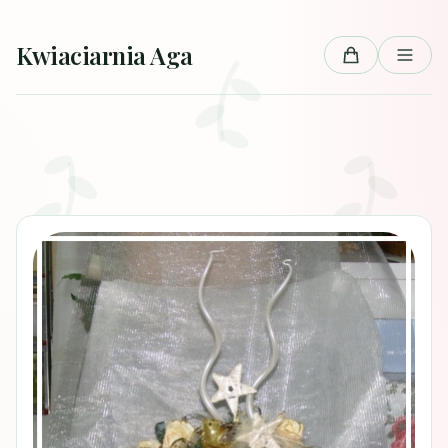
Przejdź do treści
Kwiaciarnia Aga
Koszyk