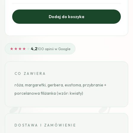
★★★★
★
4,2
100 opinii w Google
CO ZAWIERA
róża, margaretki, gerbera, eustoma, przybranie +
porcelanowa filiżanka (wzór: kwiaty)
DOSTAWA I ZAMÓWIENIE