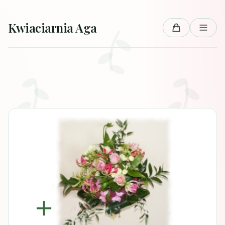
Przejdź do treści
Kwiaciarnia Aga
Koszyk