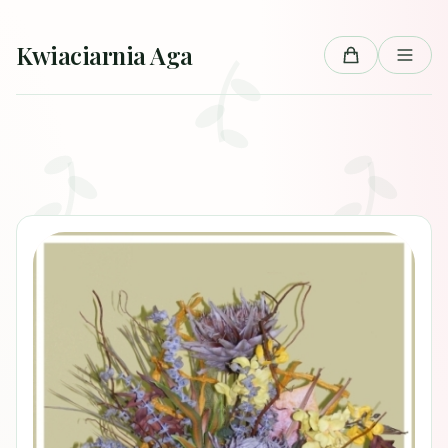
Przejdź do treści
Kwiaciarnia Aga
Koszyk